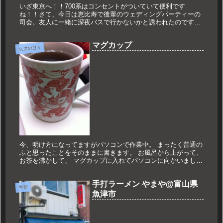
いざ東京へ！！700系はコンセントがついていて便利です
ね！！さて、今日は恵比寿で後輩のウェディングパーティーの
司会。友人に一緒に深夜バスで行かないかと誘われたのです
が、昨日も仕事だったので新幹線で東京。んで、恵比寿までの
ルートをネットで検索...
マグカップ
久世の日々
今、明け方になってますがパソコンで作業中。 まったく普通の
ふと思ったことをそのままに書きます。 お風呂から上がって、
お茶を沸かして、 マグカップに入れてパソコンに向かいまし
た。 で、ふと目に付いたものが。 単なるマグカップです。 僕
が一人暮...
手打ラーメン やまや@富山県
中部
魚津市