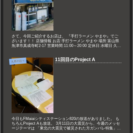
さて、今回ご紹介するお店は、 『手打ラーメン やまや』でご
ざいます！！ 店舗情報 お店:手打ラーメン やまや 場所:富山県
魚津市真成寺町2-17 営業時間:11:00～20:00 定休日:水曜日 久世
のオススメ ワンタンメン並 700円 メ...
11回目のProject A
久世の日々
今日もFMaiaiシティステーション820の放送がありました。 も
ちろんProject Aも放送。 3月11日の大震災から、今週のメッセ
ージテーマは 「東北の大震災で被災された方ガンバレ特集」で
した。 たくさんメッセージを頂いたのですが、 ...