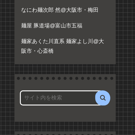
なにわ麺次郎 然@大阪市・梅田
麺屋 豚道場@富山市五福
麺家あくた川直系 麺家よし川@大
阪市・心斎橋