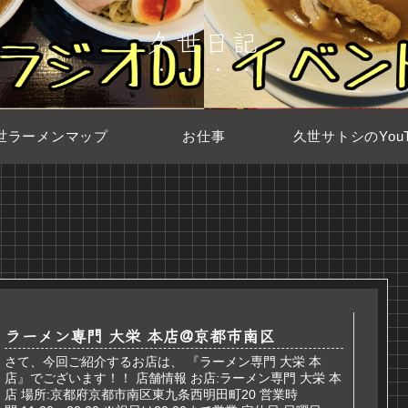
久世日記
世ラーメンマップ
お仕事
久世サトシのYouT
ラーメン専門 大栄 本店@京都市南区
さて、今回ご紹介するお店は、 『ラーメン専門 大栄 本
店』でございます！！ 店舗情報 お店:ラーメン専門 大栄 本
店 場所:京都府京都市南区東九条西明田町20 営業時