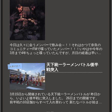
今日は久々に会うメンバーで飲み会～！！それはかつて奈良の
コミュニティーFMで喋っていたメンバー！！！いやはや今年の
3月まで4年ちょっと喋っていたんですが、月日の経過は早いも
のです！！近況報告や馬鹿話ができるのってやっぱり素晴らし
いですね～！...
天下統一ラーメンバトル後半
久世の日々
戦突入
3月15日から開催されている天下統一ラーメンバトルが 昨日か
ら、いよいよ後半戦に突入しました。 26日までの開催です。
前半戦の10店舗からすべて入れ替わって 新たなバトルが始まり
ます。 昨日は後半戦に登場する店主さんが一堂に会し、 ステ
ー...