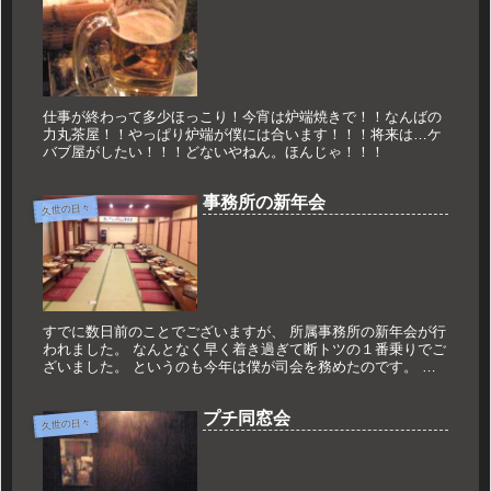
仕事が終わって多少ほっこり！今宵は炉端焼きで！！なんばの
力丸茶屋！！やっぱり炉端が僕には合います！！！将来は…ケ
バブ屋がしたい！！！どないやねん。ほんじゃ！！！
事務所の新年会
久世の日々
すでに数日前のことでございますが、 所属事務所の新年会が行
われました。 なんとなく早く着き過ぎて断トツの１番乗りでご
ざいました。 というのも今年は僕が司会を務めたのです。 ま
あ、こういう仕事をしておりますので 新年会の司会をするのは
特に不安...
プチ同窓会
久世の日々