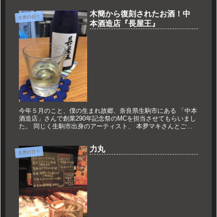
木簡から復刻されたお酒！中
久世の日々
本酒造店『長屋王』
今年５月のこと、僕の生まれ故郷、奈良県生駒市にある 「中本
酒造店」さんで創業290年記念祭のMCを担当させてもらいまし
た。 同じく生駒市出身のアーティスト、 本夛マキさんとご一
緒させていただいたのも嬉しいことでした。 そんな「中本酒造
店」さ...
力丸
久世の日々