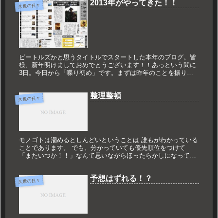
2013年がやってきた！！
久世の日々
ビートルズかと思うタイトルでスタートした本年のブログ。皆
様、新年明けましておめでとうございます！！あっという間に
3日。今日から「喋り初め」です。まずは昨年のことを振り返
ると……長くなるのでこちらで。Facebookにあったアプリです
が、客観...
整理整頓
久世の日々
モノゴトは溜めるとしんどいということは 誰もがわかっている
ことであります。 でも、分かっていても優先順位をつけて
「またいつか！！」なんて思いながらほったらかしになってる
ものも。 今日はパソコンのメールを一気に整理しました！！
僕はどこから...
予想はずれる！？
久世の日々