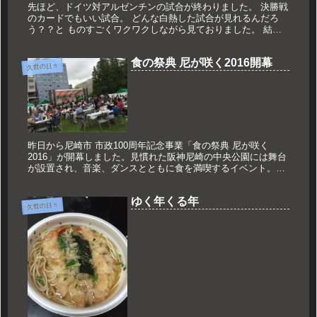
先ほど、ドイツ対アルゼンチンの試合が終わりました。 決勝戦
のカードでもいい試合。 どんな白熱した試合が見れるんだろ
う？？と ものすごくワクワクしながら見ておりました。 結果
は4対0でドイツの圧勝。 もちろん結果だけでは見えないアルゼ
ンチンの...
食の祭典 尼が咲く2016開幕
久世の日々
昨日から尼崎市 市政100周年記念事業「食の祭典 尼が咲く
2016」が開幕しました。見慣れた阪神尼崎の中央公園には舞台
が設置され、音楽、ダンスとともに食を満喫するイベント。僕
は縁あってこの2日間の総合MCを担当させていただくことにな
りました...
ゆく年くる年
久世の日々