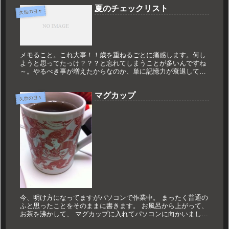
が「彼女がほしい...
夏のチェックリスト
久世の日々
メモること。これ大事！！歳を重ねるごとに痛感します。何し
ようと思ってたっけ？？？と忘れてしまうことが多いんですね
～。やるべき事が増えたからなのか、単に記憶力が衰退して来
ているのかわかりませんが。さて、8月中旬。夏にやっておき
たいことを整理し...
マグカップ
久世の日々
今、明け方になってますがパソコンで作業中。 まったく普通の
ふと思ったことをそのままに書きます。 お風呂から上がって、
お茶を沸かして、 マグカップに入れてパソコンに向かいまし
た。 で、ふと目に付いたものが。 単なるマグカップです。 僕