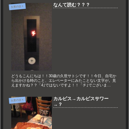
が一人暮...
なんて読む？？？
久世の日々
どうもこんにちは！！30歳の久世サトシです！！今日、自宅か
ら出かける時のこと、エレベーターにみたことない文字が。見
えますかね？？「4｣ではないですよ！！「チ｣でございま
す！！！よく見ると、「テ ン ケ ン チ ュ ウ｣。住んでるの14
階。洒...
カルピス→カルピスサワー
久世の日々
→？