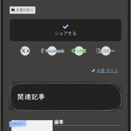
久世の日々
シェアする
X
Facebook
LINE
コピー
久世 サトシ
関連記事
歯車
久世の日々