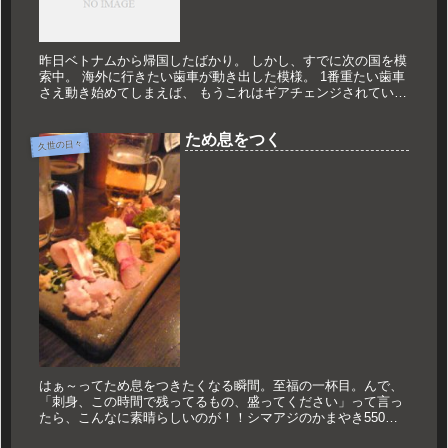
昨日ベトナムから帰国したばかり。 しかし、すでに次の国を模
索中。 海外に行きたい歯車が動き出した模様。 1番重たい歯車
さえ動き始めてしまえば、 もうこれはギアチェンジされていく
だけ。 次はどこにしようかしら？ 上海 4日間 25800円～2...
ため息をつく
久世の日々
はぁ～ってため息をつきたくなる瞬間。至福の一杯目。んで、
「刺身、この時間で残ってるもの、盛ってください」って言っ
たら、こんなに素晴らしいのが！！シマアジのかまやき550
円！！激安！！！横のカップルではない男女二人組の男のほう