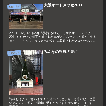
大阪オートメッセ2011
久世の日々
2月11、12、13日の3日間開催されている大阪オートメッセ
2011！！ 色々な細工が施された車がところせましと並んでおり
ます！！ とんでもなくきらびやかに装飾されたメルセデス！！
誤って足を挟んだら絶対に終わりだな！！と思うガルウイン
グ！...
みんなの視線の先に
久世の日々
皆様おはようございます！！外に出ると、今日も寒いな～と思
いそのままの格好で電車に乗るとうっすら汗をかく12月です。