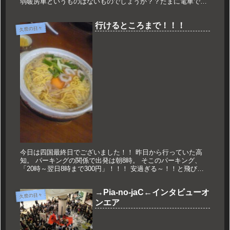
弱暖房車というものはないものでしょうか？？たまに電車で見
かけるのですが、マナーモードにせずに着信音が鳴った電話を
取り出し、それ...
行けるところまで！！！
久世の日々
今日は四国最終日でございました！！ 昨日から行っていた高
知。 パーキングの関係で出発は朝8時。 そこのパーキング、
「20時～翌日8時まで300円」！！！ 安過ぎる～！！と飛びつ
きましたが、 朝はちと早めでした。 まずはお遍路！！！ 今日
は昨...
→Pia-no-jaC←インタビューオ
久世の日々
ンエア