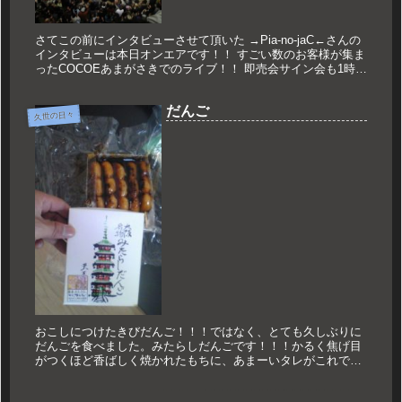
さてこの前にインタビューさせて頂いた →Pia-no-jaC←さんの
インタビューは本日オンエアです！！ すごい数のお客様が集ま
ったCOCOEあまがさきでのライブ！！ 即売会サイン会も1時間
続いて、 次の出番まで30分を切っての貴重なインタビ...
だんご
久世の日々
おこしにつけたきびだんご！！！ではなく、とても久しぶりに
だんごを食べました。みたらしだんごです！！！かるく焦げ目
がつくほど香ばしく焼かれたもちに、あまーいタレがこれでも
かというほど絡み付く。久々に食べるとめちゃ上手い！！！最
後に食べたのいつ...