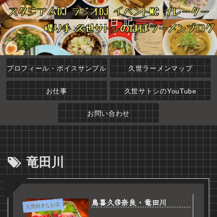
久世日記
プロフィール・ボイスサンプル
久世ラーメンマップ
お仕事
久世サトシのYouTube
お問い合わせ
竜田川
鳥喜久@奈良・竜田川
久世好きなお店