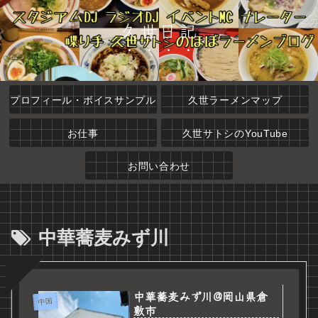
久世日記
プロフィール・ボイスサンプル
久世ラーメンマップ
お仕事
久世サトシのYouTube
お問い合わせ
中華蕎麦みず川
中華蕎麦みず川@岡山県倉
中国
敷市