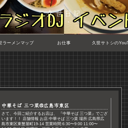
久世日記
世ラーメンマップ
お仕事
久世サトシのYouT
中華そば 三つ菜@広島市東区
さて、今回ご紹介するお店は、 『中華そば 三つ菜』でござ
います！！ 店舗情報 お店:中華そば 三つ菜 場所:広島県広
島市東区東蟹屋町19-14 営業時間:6:30〜9:00 11:00〜