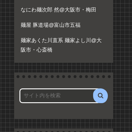
なにわ麺次郎 然@大阪市・梅田
麺屋 豚道場@富山市五福
麺家あくた川直系 麺家よし川@大
阪市・心斎橋