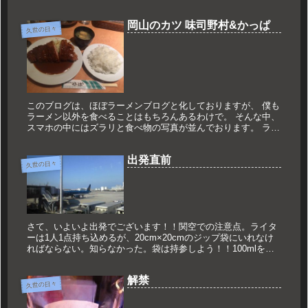
岡山のカツ 味司野村&かっぱ
久世の日々
このブログは、ほぼラーメンブログと化しておりますが、 僕も
ラーメン以外を食べることはもちろんあるわけで。 そんな中、
スマホの中にはズラリと食べ物の写真が並んでおります。 ラー
メンのように店舗ごとに書くわけにはいきませんが、 ここでラ
ーメン以...
出発直前
久世の日々
さて、いよいよ出発でございます！！関空での注意点。ライタ
ーは1人1点持ち込めるが、20cm×20cmのジップ袋にいれなけ
ればならない。知らなかった。袋は持参しよう！！100mlを超
えるものは機内に持ち込めない。途中まで使っているから
100m...
解禁
久世の日々