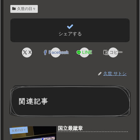
久世の日々
シェアする
X
Facebook
LINE
コピー
久世 サトシ
関連記事
国立最蹴章
久世の日々