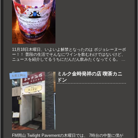
11月18日木曜日、いよいよ解禁となったのは ボジョレーヌーボ
ー！！ 普段の生活でそんなにワインを飲むわけではないけど、
ニュースを紹介してるうちにだんだん飲みたくなってくる。 ん
で、 飲んでみました！！ 例年の脳内記録がないので、 「今
年...
ミルク金時発祥の店 喫茶カニ
久世と岡山
ドン
FM岡山 Twilight Pavementの木曜日では、 7時台の中盤に僕が