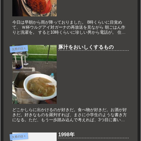
今日は早朝から雨が降っておりました。 8時くらいに目覚め
て、 Ｗ杯ウルグアイ対ガーナの再放送を見ながら 朝ごはん作
りと洗濯を。 すると10時くらいに珍しい男から電話が。 住宅
営業をしていた時の同期からだった。 「今日昼飯食べに行かへ
ん？？」...
豚汁をおいしくするもの
久世の日々
どこかしらに出かけるのが好きだ。食べ物が好きだ。お酒が好
きだ。好きなものを羅列すれば、まさに小学生のような書き方
になる。ただ、もう一歩踏み込んで考えれば、3つ目に書いた
お酒。家では一滴も飲まない。誰かが家にやって来てパーティ
ー的に飲むことは...
1998年
久世の日々