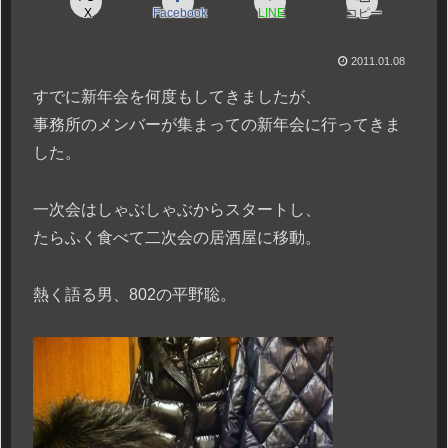
X
Facebook
LINE
コピー
2011.01.08
すでに新年会を何度もしてきましたが、
事務所のメンバーが集まっての新年会に行ってきま
した。
一次会はしゃぶしゃぶからスタートし、
たらふく食べて二次会の居酒屋に移動。
熱く語る男、802の平野聡。