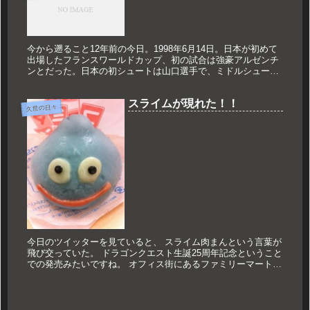
今から遡ること12年前の今日。1998年6月14日。日本が初めて
出場したフランスワールドカップ、初の試合は強豪アルゼンチ
ンとだった。日本の初シュートは山口選手で、ミドルシュート
は大きく枠を外れたが、心に残る1本になった。あんなにファ
ンだった...
スライムが現れた！！
久世の日々
今日のツイッターを見ていると、 スライム肉まんという言葉が
飛び交っていた。 ドラゴンクエスト生誕25周年記念ということ
での発売みたいですね。 オフィス街にあるファミリーマートに
購入に。 肉まんの機器の中に一際目立つ色合いのものが！！
お値段...