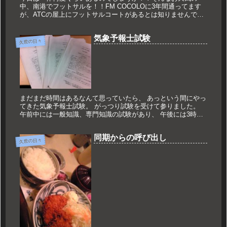
中、南港でフットサルを！！FM COCOLOに3年間通ってます
が、ATCの屋上にフットサルコートがあるとは知りませんでし
た！！！真新しいフットサルシューズで気合いもバッチリ！！
いますぐ体...
気象予報士試験
久世の日々
まだまだ時間はあるなんて思っていたら、 あっという間にやっ
てきた気象予報士試験。 がっつり試験を受けて参りました。
午前中には一般知識、専門知識の試験があり、 午後には3時間
に及ぶ実技試験ということで。 こんなにもがっつり試験を受け
るのは久...
同期からの呼び出し
久世の日々