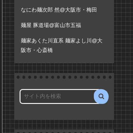
なにわ麺次郎 然@大阪市・梅田
麺屋 豚道場@富山市五福
麺家あくた川直系 麺家よし川@大
阪市・心斎橋