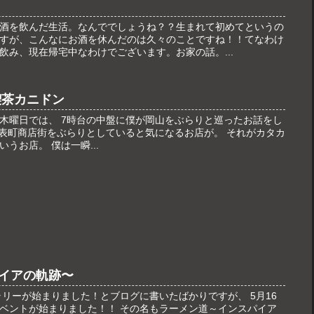
酒を飲んだ生活。なんででしょうね？？生まれて初めてというの
すが、こんなにお酒を休んだのは久々のことですね！！てなわけ
飲み、現在帰宅中なわけでございます。お家の話。...
喫茶カニドン
vementの木曜日では、 7時台の中盤に僕が岡山をぶらりと巡ったお話をし
、表町商店街をぶらりとしていると気になるお店が。 それがカタカ
うお店。 僕は一瞬...
イアの軌跡〜
ラリーが始まりました！とブログに書いたばかりですが、 5月16
ベントが始まりました！！ その名もラーメン道～インスパイア