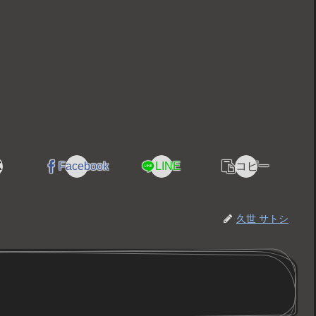
X
Facebook
LINE
コピー
久世 サトシ