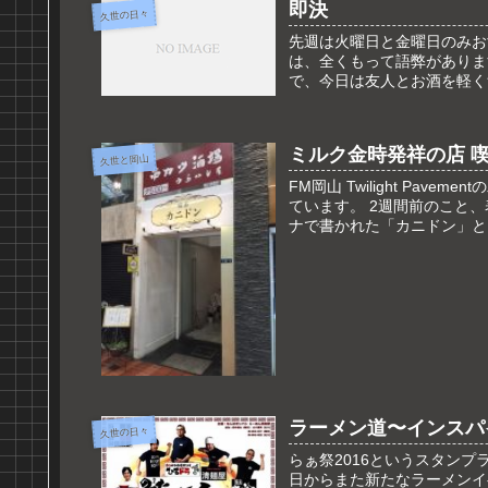
即決
久世の日々
先週は火曜日と金曜日のみお
は、全くもって語弊がありま
で、今日は友人とお酒を軽く
ミルク金時発祥の店 
久世と岡山
FM岡山 Twilight Pa
ています。 2週間前のこと
ナで書かれた「カニドン」とい
ラーメン道〜インスパ
久世の日々
らぁ祭2016というスタンプ
日からまた新たなラーメンイ